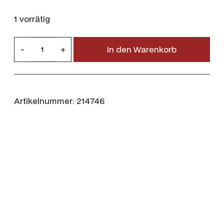
1 vorrätig
B
-
+
In den Warenkorb
a
r
b
o
Artikelnummer:
214746
u
r
H
e
l
e
n
K
n
i