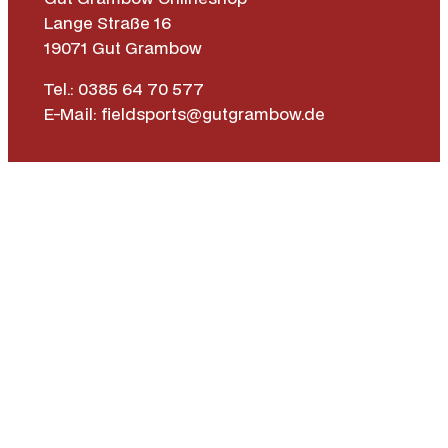
Lange Straße 16
19071 Gut Grambow
Tel.: 0385 64 70 577
E-Mail: fieldsports@gutgrambow.de
Allgemeine Geschäftsbedingungen
Versand & Lieferung
Zahlungsweisen
Widerrufsrecht
Vertrag widerrufen
Instagr
Face
|
Impressum
Datenschutz­erklärung
Barrierefreiheit