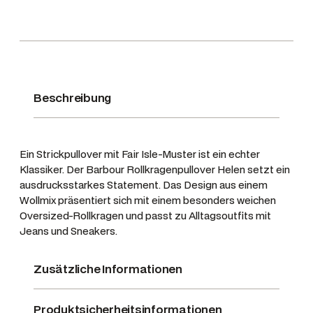
t
O
l
i
v
e
Beschreibung
M
u
l
Ein Strickpullover mit Fair Isle-Muster ist ein echter
t
Klassiker. Der Barbour Rollkragenpullover Helen setzt ein
i
ausdrucksstarkes Statement. Das Design aus einem
M
Wollmix präsentiert sich mit einem besonders weichen
Oversized-Rollkragen und passt zu Alltagsoutfits mit
e
Jeans und Sneakers.
n
g
Zusätzliche Informationen
e
Produktsicherheitsinformationen