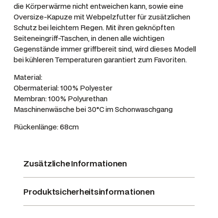
e
die Körperwärme nicht entweichen kann, sowie eine
l
Oversize-Kapuze mit Webpelzfutter für zusätzlichen
Schutz bei leichtem Regen. Mit ihren geknöpften
l
Seiteneingriff-Taschen, in denen alle wichtigen
i
Gegenstände immer griffbereit sind, wird dieses Modell
a
bei kühleren Temperaturen garantiert zum Favoriten.
,
M
Material:
Obermaterial: 100% Polyester
e
Membran: 100% Polyurethan
n
Maschinenwäsche bei 30°C im Schonwaschgang
g
e
Rückenlänge: 68cm
Zusätzliche Informationen
Produktsicherheitsinformationen