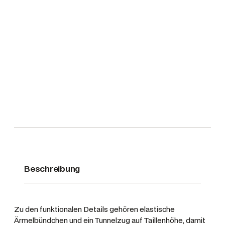
a
m
e
n
P
u
f
f
e
r
j
a
c
k
Beschreibung
e
C
a
Zu den funktionalen Details gehören elastische
m
Ärmelbündchen und ein Tunnelzug auf Taillenhöhe, damit