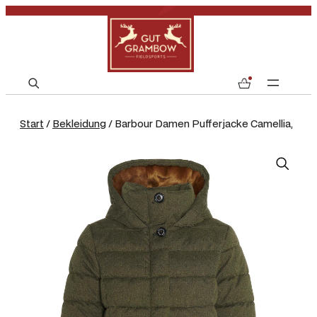
S
0
e
a
Start
/
Bekleidung
/ Barbour Damen Pufferjacke Camellia,
r
c
h