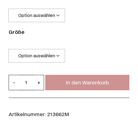
Größe
B
-
+
In den Warenkorb
a
r
b
o
Artikelnummer:
213662M
u
r
D