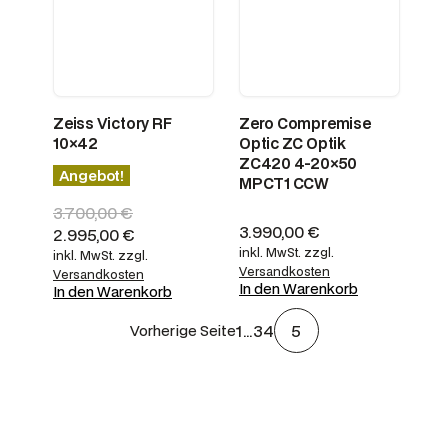
Zeiss Victory RF
Zero Compremise
10×42
Optic ZC Optik
ZC420 4-20×50
Angebot!
MPCT1 CCW
3.700,00
€
3.990,00
€
U
A
2.995,00
€
r
k
inkl. MwSt.
zzgl.
inkl. MwSt.
zzgl.
Versandkosten
s
Versandkosten
t
In den Warenkorb
In den Warenkorb
p
u
r
e
1
…
3
4
5
Vorherige Seite
ü
l
n
l
g
e
l
r
i
P