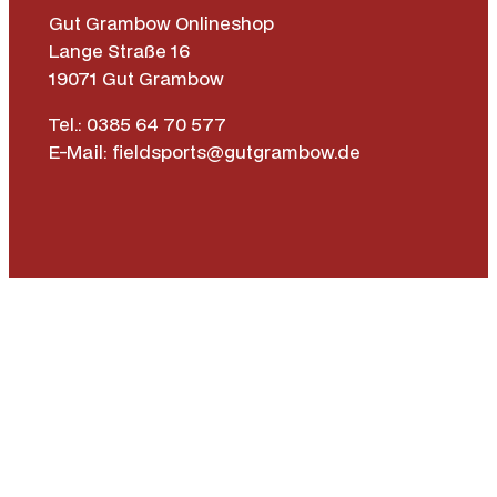
Gut Grambow Onlineshop
Lange Straße 16
19071 Gut Grambow
Tel.: 0385 64 70 577
E-Mail: fieldsports@gutgrambow.de
Allgemeine Geschäftsbedingungen
Versand & Lieferung
Zahlungsweisen
Widerrufsrecht
Vertrag widerrufen
Instagr
Face
|
Impressum
Datenschutz­erklärung