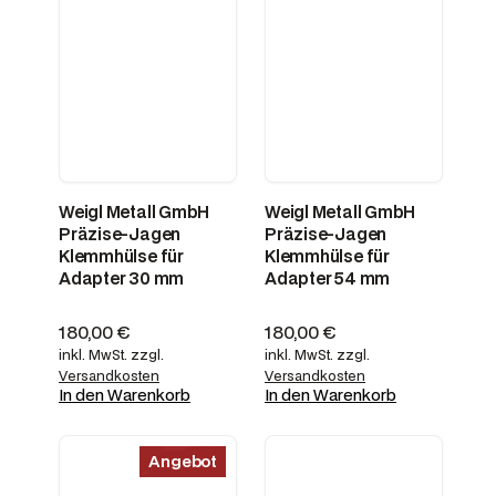
Weigl Metall GmbH
Weigl Metall GmbH
Präzise-Jagen
Präzise-Jagen
Klemmhülse für
Klemmhülse für
Adapter 30 mm
Adapter 54 mm
180,00
€
180,00
€
inkl. MwSt.
zzgl.
inkl. MwSt.
zzgl.
Versandkosten
Versandkosten
In den Warenkorb
In den Warenkorb
P
Angebot
r
o