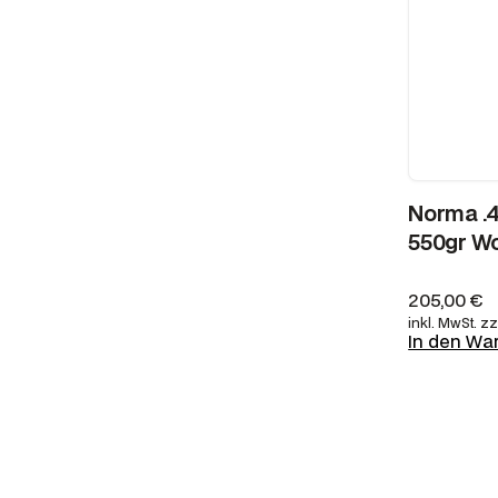
Norma .4
550gr W
205,00
€
inkl. MwSt.
zz
In den Wa