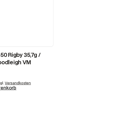
50 Rigby 35,7g /
oodleigh VM
gl.
Versandkosten
renkorb