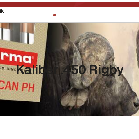
ik
Kaliber .450 Rigby