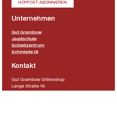
HOFPOST ABONNIEREN
Unternehmen
Gut Grambow
Jagdschule
Schießzentrum
Schmiede 16
Kontakt
Gut Grambow Onlineshop
Lange Straße 16
19071 Gut Grambow
Tel.: 0385 64 70 577
E-Mail: fieldsports@gutgrambow.de