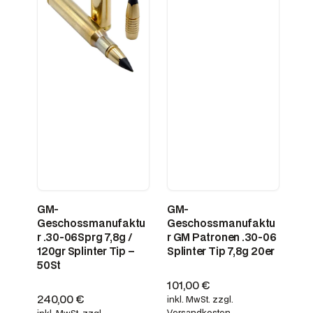
GM-
GM-
Geschossmanufaktu
Geschossmanufaktu
r .30-06Sprg 7,8g /
r GM Patronen .30-06
120gr Splinter Tip –
Splinter Tip 7,8g 20er
50St
101,00
€
240,00
€
inkl. MwSt.
zzgl.
Versandkosten