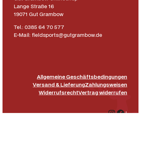
Lange Straße 16
19071 Gut Grambow
Tel.: 0385 64 70 577
E-Mail: fieldsports@gutgrambow.de
Allgemeine Geschäftsbedingungen
Versand & Lieferung
Zahlungsweisen
Widerrufsrecht
Vertrag widerrufen
Instagr
Face
|
Impressum
Datenschutz­erklärung
Barrierefreiheit