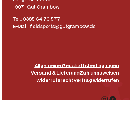
19071 Gut Grambow
Tel.: 0385 64 70 577
E-Mail: fieldsports@gutgrambow.de
Allgemeine Geschäftsbedingungen
Versand & Lieferung
Zahlungsweisen
Widerrufsrecht
Vertrag widerrufen
Instagr
Face
|
Impressum
Datenschutz­erklärung
Barrierefreiheit