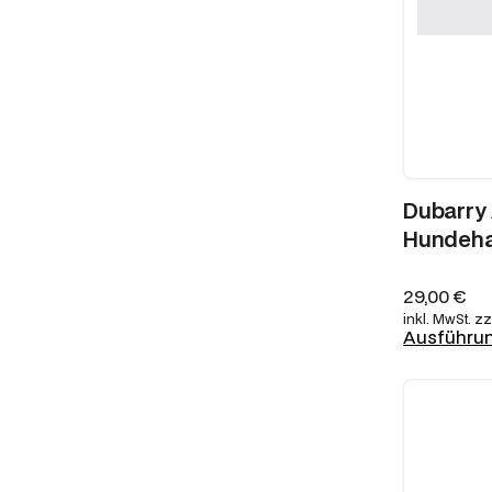
Dubarry 
Hundeha
29,00
€
inkl. MwSt.
zz
Ausführu