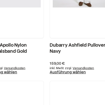
Apollo Nylon
Dubarry Ashfield Pullover
lsband Gold
Navy
159,00
€
gl.
Versandkosten
inkl. MwSt.
zzgl.
Versandkosten
ng wählen
Ausführung wählen