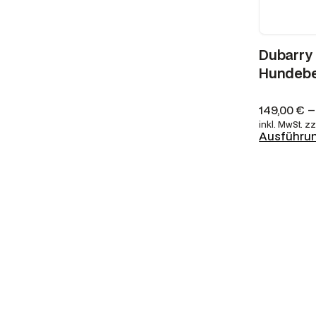
Dubarry
Hundebe
149,00
€
inkl. MwSt.
zz
Ausführu