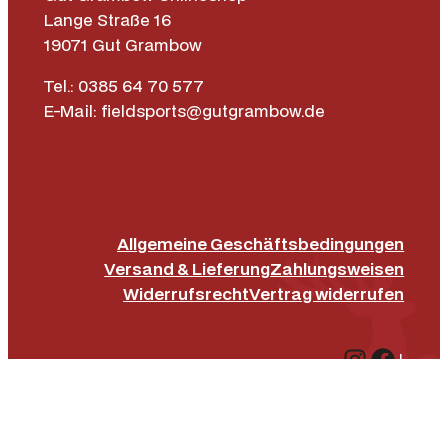
Lange Straße 16
19071 Gut Grambow
Tel.: 0385 64 70 577
E-Mail: fieldsports@gutgrambow.de
Allgemeine Geschäftsbedingungen
Versand & Lieferung
Zahlungsweisen
Widerrufsrecht
Vertrag widerrufen
Instagr
Face
|
Impressum
Datenschutz­erklärung
Barrierefreiheit